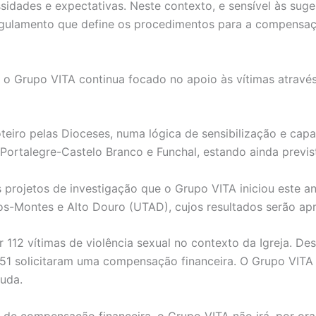
idades e expectativas. Neste contexto, e sensível às suge
egulamento que define os procedimentos para a compensação
o Grupo VITA continua focado no apoio às vítimas atravé
iro pelas Dioceses, numa lógica de sensibilização e capac
, Portalegre-Castelo Branco e Funchal, estando ainda previ
projetos de investigação que o Grupo VITA iniciou este a
-os-Montes e Alto Douro (UTAD), cujos resultados serão a
112 vítimas de violência sexual no contexto da Igreja. De
1 solicitaram uma compensação financeira. O Grupo VITA 
uda.
 de compensação financeira, o Grupo VITA não irá, por ora,