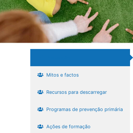
Prevenção
Mitos e factos
Recursos para descarregar
Programas de prevenção primária​
Ações de formação